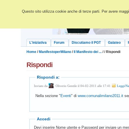
Questo sito utilizza cookie anche di terze parti. Per avere maggio
L'iniziativa
Forum
Discutiamo il PGT
Galateo
Home
/
ManifestoperMilano
/
Il Manifesto dei ...
/
/ Rispondi
Rispondi
Rispondi a:
Inviato da
Oliverio Gentile il 04-02-2011 alle 17:41
Leggi/Na
Nella sezione "
Eventi
" di
www.comunalimilano2011.it
seg
Accedi
Devi inserire Nome utente e Password per inviare un mes